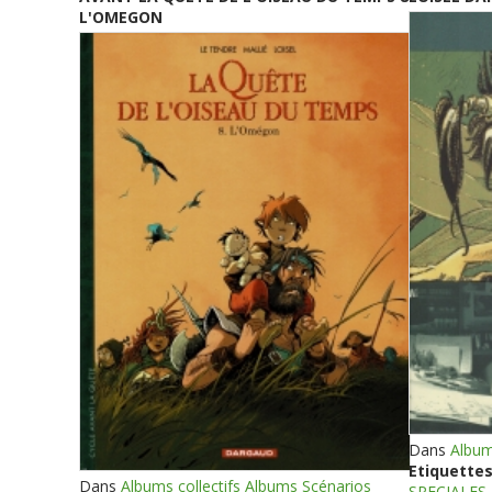
L'OMEGON
Dans
Album
Etiquettes
Dans
Albums collectifs Albums Scénarios
SPECIALES