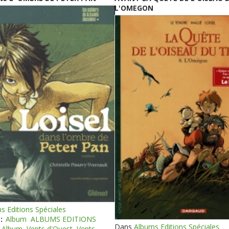
L'OMEGON
s Editions Spéciales
:
Album
ALBUMS EDITIONS
Dans
Albums Editions Spéciales
Album
Vents d'Ouest
Vents