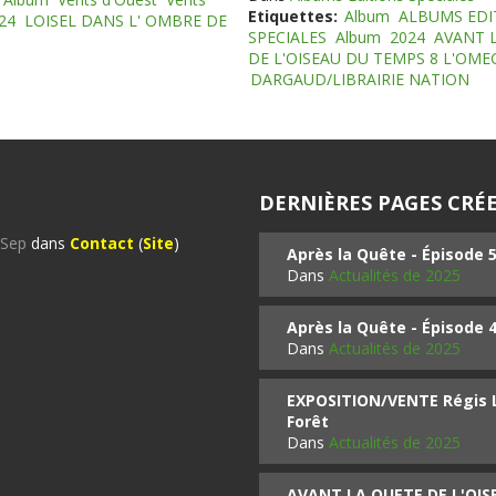
Etiquettes:
Album
ALBUMS EDI
24
LOISEL DANS L' OMBRE DE
SPECIALES
Album
2024
AVANT 
DE L'OISEAU DU TEMPS 8 L'OM
DARGAUD/LIBRAIRIE NATION
DERNIÈRES PAGES CRÉE
%Sep
dans
Contact
(
Site
)
Après la Quête - Épisode 
Dans
Actualités de 2025
Après la Quête - Épisode 
Dans
Actualités de 2025
EXPOSITION/VENTE Régis LO
Forêt
Dans
Actualités de 2025
AVANT LA QUETE DE L'OI