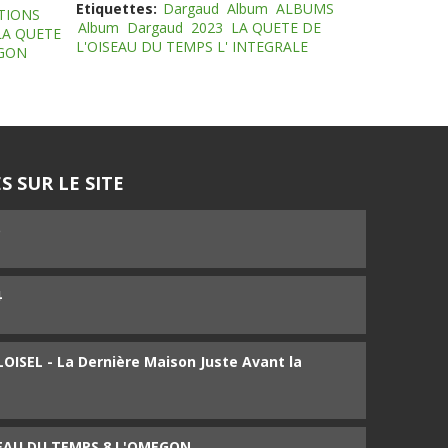
Etiquettes:
Dargaud
Album
ALBUMS
TIONS
Album
Dargaud
2023
LA QUETE DE
LA QUETE
L'OISEAU DU TEMPS L' INTEGRALE
EGON
S SUR LE SITE
5
4
ISEL - La Dernière Maison Juste Avant la
SEAU DU TEMPS 8 L'OMEGON