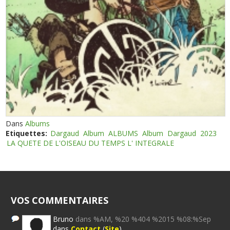
Dans
Albums
Etiquettes:
Dargaud
Album
ALBUMS
Album
Dargaud
2023
LA QUETE DE L'OISEAU DU TEMPS L' INTEGRALE
VOS COMMENTAIRES
Bruno
dans %AM, %20 %404 %2015 %08:%Sep
dans
Contact
(
Site
)