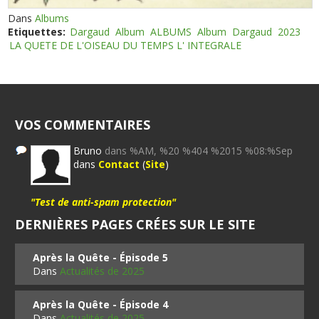
Dans
Albums
Etiquettes:
Dargaud
Album
ALBUMS
Album
Dargaud
2023
LA QUETE DE L'OISEAU DU TEMPS L' INTEGRALE
VOS COMMENTAIRES
Bruno
dans %AM, %20 %404 %2015 %08:%Sep
dans
Contact
(
Site
)
"Test de anti-spam protection"
DERNIÈRES PAGES CRÉES SUR LE SITE
Après la Quête - Épisode 5
Dans
Actualités de 2025
Après la Quête - Épisode 4
Dans
Actualités de 2025