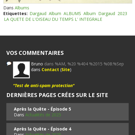
Dans
Albums
Etiquettes:
Dargaud
Album
ALBUMS
Album
Dargaud
2023
LA QUETE DE L'OISEAU DU TEMPS L' INTEGRALE
VOS COMMENTAIRES
Bruno
dans %AM, %20 %404 %2015 %08:%Sep
dans
Contact
(
Site
)
"Test de anti-spam protection"
DERNIÈRES PAGES CRÉES SUR LE SITE
Après la Quête - Épisode 5
Dans
Actualités de 2025
Après la Quête - Épisode 4
Dans
Actualités de 2025