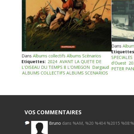
Dans
Album
Etiquettes
Dans
Albums collectifs Albums Scénarios
SPECIALES
Etiquettes:
2024
AVANT LA QUETE DE
d'Ouest
20
L'OISEAU DU TEMPS 8 L'OMEGON
Dargaud
PETER PAN
ALBUMS COLLECTIFS ALBUMS SCENARIOS
VOS COMMENTAIRES
Bruno
dans %AM, %20 %404 %2015 %08: