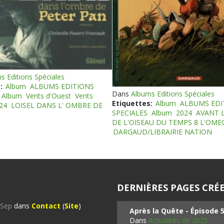
s Editions Spéciales
:
Album
ALBUMS EDITIONS
Dans
Albums Editions Spéciales
Album
Vents d'Ouest
Vents
Etiquettes:
Album
ALBUMS EDI
24
LOISEL DANS L' OMBRE DE
SPECIALES
Album
2024
AVANT 
DE L'OISEAU DU TEMPS 8 L'OM
DARGAUD/LIBRAIRIE NATION
DERNIÈRES PAGES CRÉE
%Sep
dans
Contact
(
Site
)
Après la Quête - Épisode 
Dans
Actualités de 2025