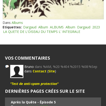
Dans
Albums
Etiquettes:
Dargaud
Album
ALBUMS
Album
Dargaud
2023
LA QUETE DE L'OISEAU DU TEMPS L' INTEGRALE
VOS COMMENTAIRES
Bruno
dans %AM, %20 %404 %2015 %08:%Sep
dans
Contact
(
Site
)
"Test de anti-spam protection"
DERNIÈRES PAGES CRÉES SUR LE SITE
Après la Quête - Épisode 5