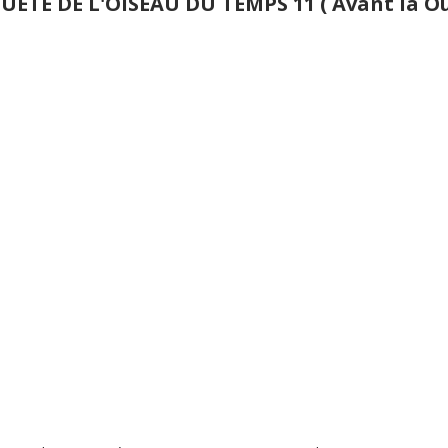
UETE DE L'OISEAU DU TEMPS 11 ( Avant la Ouê