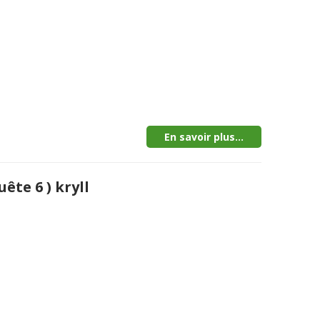
En savoir plus...
ête 6 ) kryll