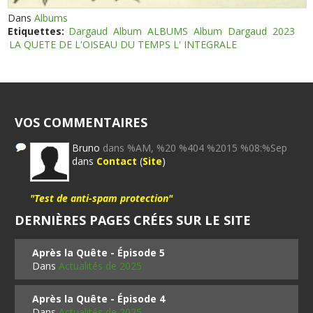
Dans
Albums
Etiquettes:
Dargaud
Album
ALBUMS
Album
Dargaud
2023
LA QUETE DE L'OISEAU DU TEMPS L' INTEGRALE
VOS COMMENTAIRES
Bruno
dans %AM, %20 %404 %2015 %08:%Sep
dans
Contact
(
Site
)
"Test de anti-spam protection"
DERNIÈRES PAGES CRÉES SUR LE SITE
Après la Quête - Épisode 5
Dans
Actualités de 2025
Après la Quête - Épisode 4
Dans
Actualités de 2025