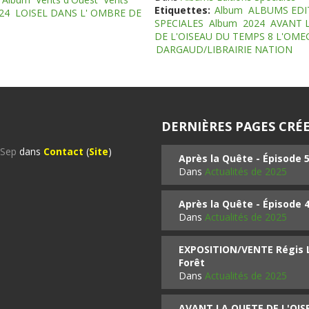
Etiquettes:
Album
ALBUMS EDI
24
LOISEL DANS L' OMBRE DE
SPECIALES
Album
2024
AVANT 
DE L'OISEAU DU TEMPS 8 L'OM
DARGAUD/LIBRAIRIE NATION
DERNIÈRES PAGES CRÉE
%Sep
dans
Contact
(
Site
)
Après la Quête - Épisode 
Dans
Actualités de 2025
Après la Quête - Épisode 
Dans
Actualités de 2025
EXPOSITION/VENTE Régis LO
Forêt
Dans
Actualités de 2025
AVANT LA QUETE DE L'OI