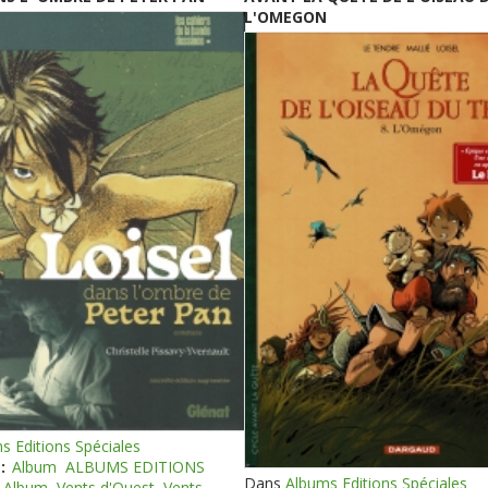
L'OMEGON
s Editions Spéciales
:
Album
ALBUMS EDITIONS
Dans
Albums Editions Spéciales
Album
Vents d'Ouest
Vents