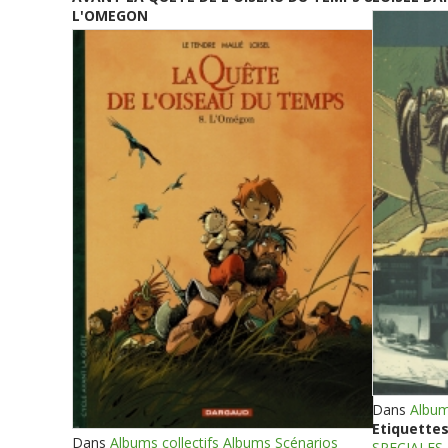
L'OMEGON
Dans
Album
Etiquettes
Dans
Albums collectifs Albums Scénarios
SPECIALES