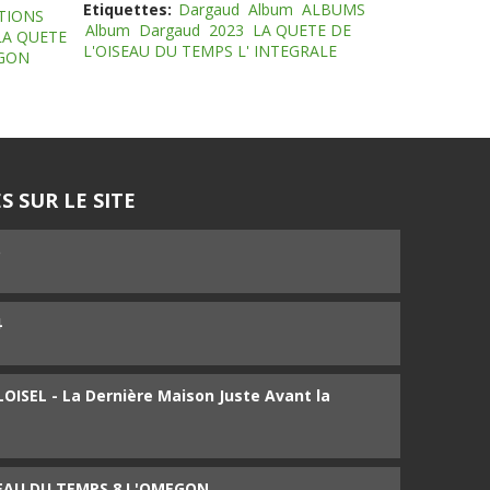
Etiquettes:
Dargaud
Album
ALBUMS
TIONS
Album
Dargaud
2023
LA QUETE DE
LA QUETE
L'OISEAU DU TEMPS L' INTEGRALE
EGON
S SUR LE SITE
5
4
ISEL - La Dernière Maison Juste Avant la
SEAU DU TEMPS 8 L'OMEGON