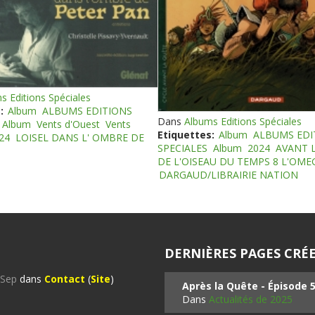
s Editions Spéciales
:
Album
ALBUMS EDITIONS
Dans
Albums Editions Spéciales
Album
Vents d'Ouest
Vents
Etiquettes:
Album
ALBUMS EDI
24
LOISEL DANS L' OMBRE DE
SPECIALES
Album
2024
AVANT 
DE L'OISEAU DU TEMPS 8 L'OM
DARGAUD/LIBRAIRIE NATION
DERNIÈRES PAGES CRÉE
%Sep
dans
Contact
(
Site
)
Après la Quête - Épisode 
Dans
Actualités de 2025