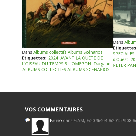
Dans
Album
Etiquettes
Dans
Albums collectifs Albums Scénarios
SPECIALES
Etiquettes:
2024
AVANT LA QUETE DE
d'Ouest
20
L'OISEAU DU TEMPS 8 L'OMEGON
Dargaud
PETER PAN
ALBUMS COLLECTIFS ALBUMS SCENARIOS
VOS COMMENTAIRES
Bruno
dans %AM, %20 %404 %2015 %08: