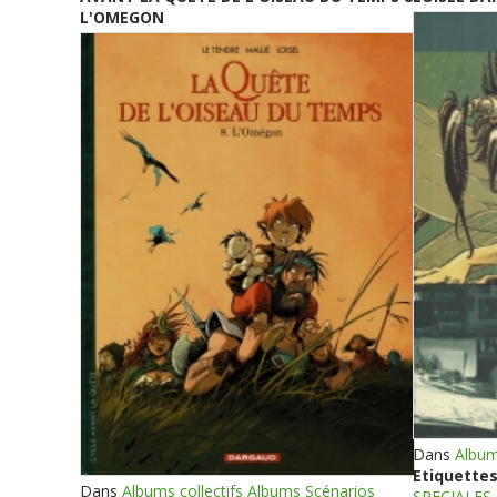
L'OMEGON
Dans
Album
Etiquettes
Dans
Albums collectifs Albums Scénarios
SPECIALES