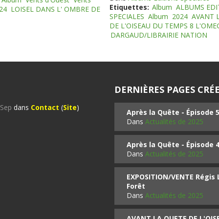
Etiquettes:
Album
ALBUMS EDI
24
LOISEL DANS L' OMBRE DE
SPECIALES
Album
2024
AVANT 
DE L'OISEAU DU TEMPS 8 L'OM
DARGAUD/LIBRAIRIE NATION
DERNIÈRES PAGES CRÉE
%Sep
dans
Contact
(
Site
)
Après la Quête - Épisode 
Dans
Actualités de 2025
Après la Quête - Épisode 
Dans
Actualités de 2025
EXPOSITION/VENTE Régis LO
Forêt
Dans
Actualités de 2025
AVANT LA QUETE DE L'OI