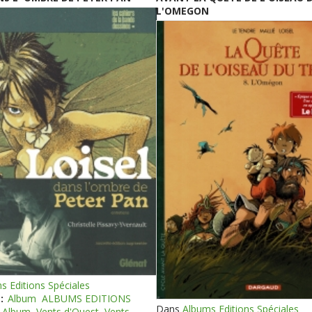
L'OMEGON
s Editions Spéciales
:
Album
ALBUMS EDITIONS
Dans
Albums Editions Spéciales
Album
Vents d'Ouest
Vents