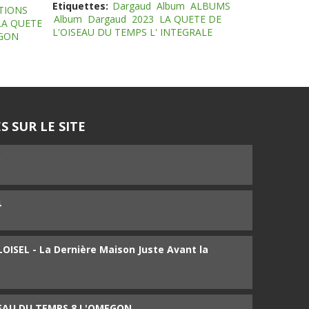
Etiquettes:
Dargaud
Album
ALBUMS
TIONS
Album
Dargaud
2023
LA QUETE DE
LA QUETE
L'OISEAU DU TEMPS L' INTEGRALE
EGON
S SUR LE SITE
5
4
ISEL - La Dernière Maison Juste Avant la
SEAU DU TEMPS 8 L'OMEGON