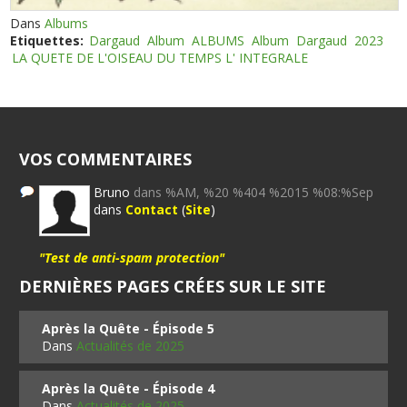
Dans
Albums
Etiquettes:
Dargaud
Album
ALBUMS
Album
Dargaud
2023
LA QUETE DE L'OISEAU DU TEMPS L' INTEGRALE
VOS COMMENTAIRES
Bruno
dans %AM, %20 %404 %2015 %08:%Sep
dans
Contact
(
Site
)
"Test de anti-spam protection"
DERNIÈRES PAGES CRÉES SUR LE SITE
Après la Quête - Épisode 5
Dans
Actualités de 2025
Après la Quête - Épisode 4
Dans
Actualités de 2025