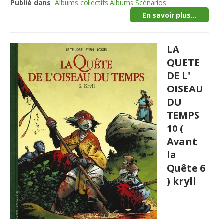
Publié dans
Albums collectifs Albums Scénarios
En savoir plus...
LA
QUETE
DE L'
OISEAU
DU
TEMPS
10 (
Avant
la
Quête 6
) kryll