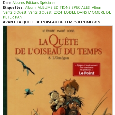
Dans
Albums Editions Spéciales
Etiquettes:
Album
ALBUMS EDITIONS SPECIALES
Album
Vents d'Ouest
Vents d'Ouest
2024
LOISEL DANS L' OMBRE DE
PETER PAN
AVANT LA QUETE DE L'OISEAU DU TEMPS 8 L'OMEGON