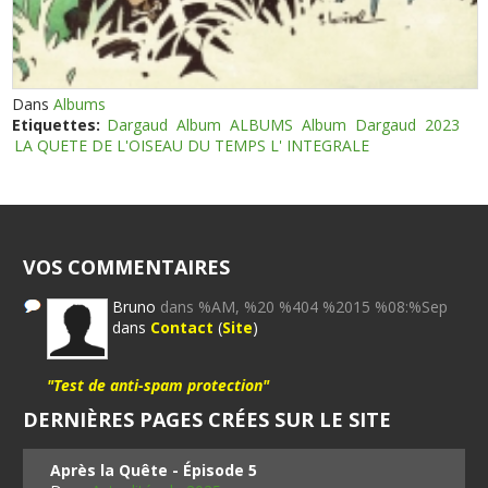
Dans
Albums
Etiquettes:
Dargaud
Album
ALBUMS
Album
Dargaud
2023
LA QUETE DE L'OISEAU DU TEMPS L' INTEGRALE
VOS COMMENTAIRES
Bruno
dans %AM, %20 %404 %2015 %08:%Sep
dans
Contact
(
Site
)
"Test de anti-spam protection"
DERNIÈRES PAGES CRÉES SUR LE SITE
Après la Quête - Épisode 5