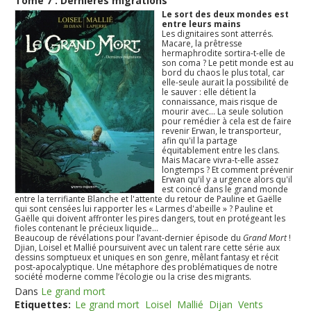
Tome 7 : Dernières migrations
Le sort des deux mondes est
entre leurs mains
Les dignitaires sont atterrés.
Macare, la prêtresse
hermaphrodite sortira-t-elle de
son coma ? Le petit monde est au
bord du chaos le plus total, car
elle-seule aurait la possibilité de
le sauver : elle détient la
connaissance, mais risque de
mourir avec... La seule solution
pour remédier à cela est de faire
revenir Erwan, le transporteur,
afin qu'il la partage
équitablement entre les clans.
Mais Macare vivra-t-elle assez
longtemps ? Et comment prévenir
Erwan qu'il y a urgence alors qu'il
est coincé dans le grand monde
entre la terrifiante Blanche et l'attente du retour de Pauline et Gaëlle
qui sont censées lui rapporter les « Larmes d'abeille » ? Pauline et
Gaëlle qui doivent affronter les pires dangers, tout en protégeant les
fioles contenant le précieux liquide...
Beaucoup de révélations pour l’avant-dernier épisode du
Grand Mort
!
Djian, Loisel et Mallié poursuivent avec un talent rare cette série aux
dessins somptueux et uniques en son genre, mêlant fantasy et récit
post-apocalyptique. Une métaphore des problématiques de notre
société moderne comme l’écologie ou la crise des migrants.
Dans
Le grand mort
Etiquettes:
Le grand mort
Loisel
Mallié
Dijan
Vents