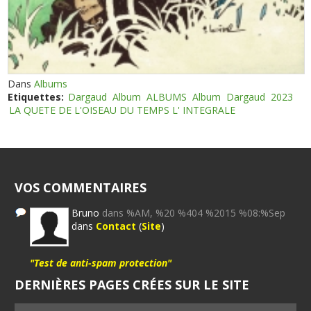
Dans
Albums
Etiquettes:
Dargaud
Album
ALBUMS
Album
Dargaud
2023
LA QUETE DE L'OISEAU DU TEMPS L' INTEGRALE
VOS COMMENTAIRES
Bruno
dans %AM, %20 %404 %2015 %08:%Sep
dans
Contact
(
Site
)
"Test de anti-spam protection"
DERNIÈRES PAGES CRÉES SUR LE SITE