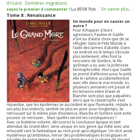
d'Ouest
Dernières migrations
Lu 8058 fois
En savoir plus...
soyez le premier à commenter !
Tome 8 : Renaissance
Un monde pour en sauver un
autre ?
Pour échapper à leurs
agresseurs, Pauline et Gaëlle
n’ont eu d’autre choix que de se
réfugier dans le Petit Monde à
l’aide des larmes d’abeille. Dans
cet endroit où le temps s’écoule
plus lentement, elles font la
rencontre de Sombre, le fils
qu’Erwan a eu avec la prêtresse
hermaphrodite. Alors que Gaëlle
se prend d’affection pour le petit,
elle le ramène accidentellement
avec elle dans le vrai monde. Ici,
plusieurs semaines ont passé et
les tensions entre Erwan et
Blanche sont plus que palpables
alors que la catastrophe s’est
répandue, que les épidémies se succèdent et que l’humanité, réduite à
ses plus bas instincts, semble ne plus en avoir pour longtemps. Se
retrouvant sur le même plan d’existence, Blanche et Sombre vont enfin
pouvoir se retrouver… Mais quelles seront les conséquences ?
Avec ce huitième volume, découvrez la conclusion épique et tant
attendue du
Grand Mort
, série unique en son genre qui mêle avec une
virtuosité rare le fantastique au récit post-apocalyptique. Un récit aussi
mystérieux qu’ambitieux, miroir des problématiques écologiques et
sociales de notre temps, et rendu somptueux par la plume de Vincent