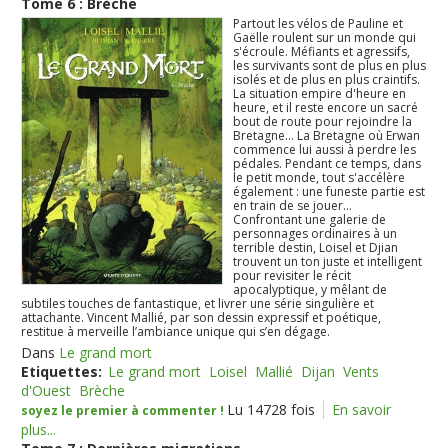
Tome 6 : Brèche
Partout les vélos de Pauline et
Gaëlle roulent sur un monde qui
s'écroule. Méfiants et agressifs,
les survivants sont de plus en plus
isolés et de plus en plus craintifs.
La situation empire d'heure en
heure, et il reste encore un sacré
bout de route pour rejoindre la
Bretagne... La Bretagne où Erwan
commence lui aussi à perdre les
pédales. Pendant ce temps, dans
le petit monde, tout s'accélère
également : une funeste partie est
en train de se jouer...
Confrontant une galerie de
personnages ordinaires à un
terrible destin, Loisel et Djian
trouvent un ton juste et intelligent
pour revisiter le récit
apocalyptique, y mêlant de
subtiles touches de fantastique, et livrer une série singulière et
attachante. Vincent Mallié, par son dessin expressif et poétique,
restitue à merveille l’ambiance unique qui s’en dégage.
Dans
Le grand mort
Etiquettes:
Le grand mort
Loisel
Mallié
Dijan
Vents
d'Ouest
Brèche
Lu 14728 fois
En savoir
soyez le premier à commenter !
plus...