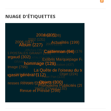
NUAGE D'ÉTIQUETTES
© Free
Joomla! 3 Modules
- by
VinaGecko.com