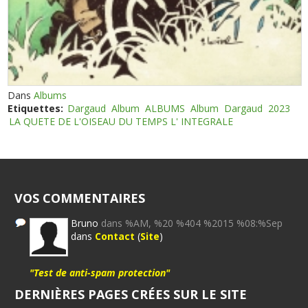
Dans
Albums
Etiquettes:
Dargaud
Album
ALBUMS
Album
Dargaud
2023
LA QUETE DE L'OISEAU DU TEMPS L' INTEGRALE
VOS COMMENTAIRES
Bruno
dans %AM, %20 %404 %2015 %08:%Sep
dans
Contact
(
Site
)
"Test de anti-spam protection"
DERNIÈRES PAGES CRÉES SUR LE SITE