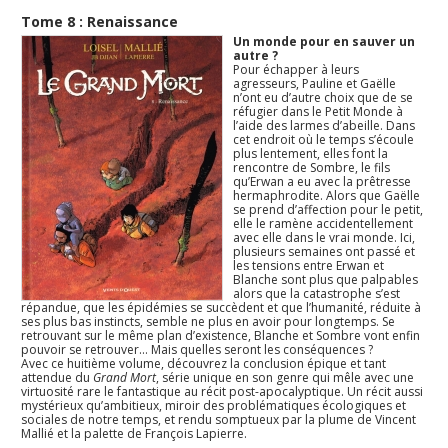
Tome 8 : Renaissance
Un monde pour en sauver un
autre ?
Pour échapper à leurs
agresseurs, Pauline et Gaëlle
n’ont eu d’autre choix que de se
réfugier dans le Petit Monde à
l’aide des larmes d’abeille. Dans
cet endroit où le temps s’écoule
plus lentement, elles font la
rencontre de Sombre, le fils
qu’Erwan a eu avec la prêtresse
hermaphrodite. Alors que Gaëlle
se prend d’affection pour le petit,
elle le ramène accidentellement
avec elle dans le vrai monde. Ici,
plusieurs semaines ont passé et
les tensions entre Erwan et
Blanche sont plus que palpables
alors que la catastrophe s’est
répandue, que les épidémies se succèdent et que l’humanité, réduite à
ses plus bas instincts, semble ne plus en avoir pour longtemps. Se
retrouvant sur le même plan d’existence, Blanche et Sombre vont enfin
pouvoir se retrouver… Mais quelles seront les conséquences ?
Avec ce huitième volume, découvrez la conclusion épique et tant
attendue du
Grand Mort
, série unique en son genre qui mêle avec une
virtuosité rare le fantastique au récit post-apocalyptique. Un récit aussi
mystérieux qu’ambitieux, miroir des problématiques écologiques et
sociales de notre temps, et rendu somptueux par la plume de Vincent
Mallié et la palette de François Lapierre.