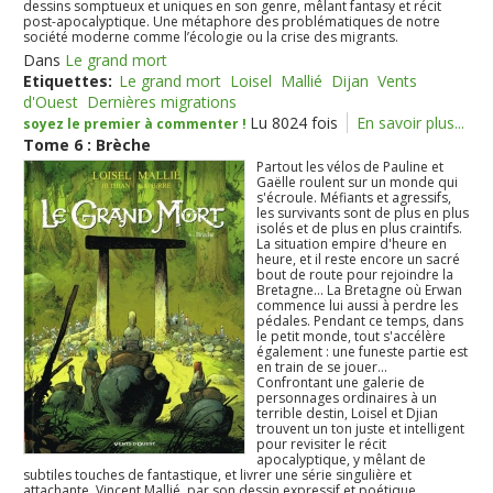
dessins somptueux et uniques en son genre, mêlant fantasy et récit
post-apocalyptique. Une métaphore des problématiques de notre
société moderne comme l’écologie ou la crise des migrants.
Dans
Le grand mort
Etiquettes:
Le grand mort
Loisel
Mallié
Dijan
Vents
d'Ouest
Dernières migrations
Lu 8024 fois
En savoir plus...
soyez le premier à commenter !
Tome 6 : Brèche
Partout les vélos de Pauline et
Gaëlle roulent sur un monde qui
s'écroule. Méfiants et agressifs,
les survivants sont de plus en plus
isolés et de plus en plus craintifs.
La situation empire d'heure en
heure, et il reste encore un sacré
bout de route pour rejoindre la
Bretagne... La Bretagne où Erwan
commence lui aussi à perdre les
pédales. Pendant ce temps, dans
le petit monde, tout s'accélère
également : une funeste partie est
en train de se jouer...
Confrontant une galerie de
personnages ordinaires à un
terrible destin, Loisel et Djian
trouvent un ton juste et intelligent
pour revisiter le récit
apocalyptique, y mêlant de
subtiles touches de fantastique, et livrer une série singulière et
attachante. Vincent Mallié, par son dessin expressif et poétique,