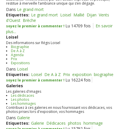
restitue à merveille l’ambiance unique qui s’en dégage.
Dans
Le grand mort
Etiquettes:
Le grand mort
Loisel
Mallié
Dijan
Vents
d'Ouest
Brèche
Lu 14709 fois
En savoir
soyez le premier à commenter !
plus...
Loisel
Des informations sur Régis Loisel
Biographie
De A à Z
Agenda
Prix
Expositions
Dans
Loisel
Etiquettes:
Loisel
De A à Z
Prix
exposition
biographie
Lu 16224 fois
soyez le premier à commenter !
Galeries
Les galeries d'images
Les dédicaces
Les photos
Les hommages
Contribuez à ces galeries en nous fournissant vos dédicaces, vos
photos prises lors d'exposition, vos hommages
Dans
Galerie
Etiquettes:
Galerie
Dédicaces
photos
hommage
Lu 15792 fois
soyez le premier à commenter !