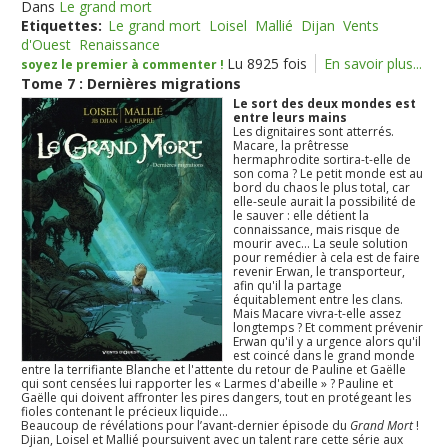
Dans
Le grand mort
Etiquettes:
Le grand mort
Loisel
Mallié
Dijan
Vents
d'Ouest
Renaissance
Lu 8925 fois
En savoir plus...
soyez le premier à commenter !
Tome 7 : Dernières migrations
Le sort des deux mondes est
entre leurs mains
Les dignitaires sont atterrés.
Macare, la prêtresse
hermaphrodite sortira-t-elle de
son coma ? Le petit monde est au
bord du chaos le plus total, car
elle-seule aurait la possibilité de
le sauver : elle détient la
connaissance, mais risque de
mourir avec... La seule solution
pour remédier à cela est de faire
revenir Erwan, le transporteur,
afin qu'il la partage
équitablement entre les clans.
Mais Macare vivra-t-elle assez
longtemps ? Et comment prévenir
Erwan qu'il y a urgence alors qu'il
est coincé dans le grand monde
entre la terrifiante Blanche et l'attente du retour de Pauline et Gaëlle
qui sont censées lui rapporter les « Larmes d'abeille » ? Pauline et
Gaëlle qui doivent affronter les pires dangers, tout en protégeant les
fioles contenant le précieux liquide...
Beaucoup de révélations pour l’avant-dernier épisode du
Grand Mort
!
Djian, Loisel et Mallié poursuivent avec un talent rare cette série aux