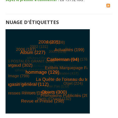
NUAGE D'ÉTIQUETTES
© Free
Joomla! 3 Modules
- by
VinaGecko.com