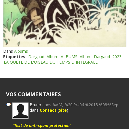
Dans
Albums
Etiquettes:
Dargaud
Album
ALBUMS
Album
Dargaud
2023
LA QUETE DE L'OISEAU DU TEMPS L' INTEGRALE
VOS COMMENTAIRES
Bruno
dans %AM, %20 %404 %2015 %08:%Sep
dans
Contact
(
Site
)
"Test de anti-spam protection"