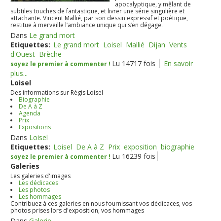
apocalyptique, y mêlant de
subtiles touches de fantastique, et livrer une série singulière et
attachante. Vincent Mallié, par son dessin expressif et poétique,
restitue à merveille l’ambiance unique qui s’en dégage.
Dans
Le grand mort
Etiquettes:
Le grand mort
Loisel
Mallié
Dijan
Vents
d'Ouest
Brèche
Lu 14717 fois
En savoir
soyez le premier à commenter !
plus...
Loisel
Des informations sur Régis Loisel
Biographie
De A à Z
Agenda
Prix
Expositions
Dans
Loisel
Etiquettes:
Loisel
De A à Z
Prix
exposition
biographie
Lu 16239 fois
soyez le premier à commenter !
Galeries
Les galeries d'images
Les dédicaces
Les photos
Les hommages
Contribuez à ces galeries en nous fournissant vos dédicaces, vos
photos prises lors d'exposition, vos hommages
Dans
Galerie