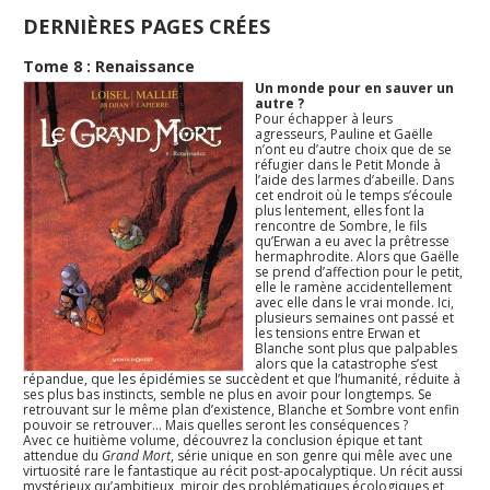
DERNIÈRES PAGES CRÉES
Tome 8 : Renaissance
Un monde pour en sauver un
autre ?
Pour échapper à leurs
agresseurs, Pauline et Gaëlle
n’ont eu d’autre choix que de se
réfugier dans le Petit Monde à
l’aide des larmes d’abeille. Dans
cet endroit où le temps s’écoule
plus lentement, elles font la
rencontre de Sombre, le fils
qu’Erwan a eu avec la prêtresse
hermaphrodite. Alors que Gaëlle
se prend d’affection pour le petit,
elle le ramène accidentellement
avec elle dans le vrai monde. Ici,
plusieurs semaines ont passé et
les tensions entre Erwan et
Blanche sont plus que palpables
alors que la catastrophe s’est
répandue, que les épidémies se succèdent et que l’humanité, réduite à
ses plus bas instincts, semble ne plus en avoir pour longtemps. Se
retrouvant sur le même plan d’existence, Blanche et Sombre vont enfin
pouvoir se retrouver… Mais quelles seront les conséquences ?
Avec ce huitième volume, découvrez la conclusion épique et tant
attendue du
Grand Mort
, série unique en son genre qui mêle avec une
virtuosité rare le fantastique au récit post-apocalyptique. Un récit aussi
mystérieux qu’ambitieux, miroir des problématiques écologiques et