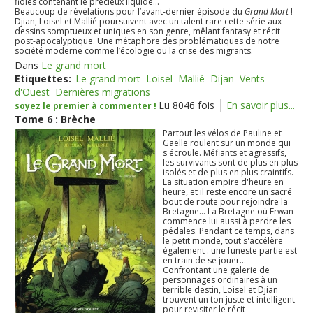
fioles contenant le précieux liquide...
Beaucoup de révélations pour l’avant-dernier épisode du
Grand Mort
!
Djian, Loisel et Mallié poursuivent avec un talent rare cette série aux
dessins somptueux et uniques en son genre, mêlant fantasy et récit
post-apocalyptique. Une métaphore des problématiques de notre
société moderne comme l’écologie ou la crise des migrants.
Dans
Le grand mort
Etiquettes:
Le grand mort
Loisel
Mallié
Dijan
Vents
d'Ouest
Dernières migrations
Lu 8046 fois
En savoir plus...
soyez le premier à commenter !
Tome 6 : Brèche
Partout les vélos de Pauline et
Gaëlle roulent sur un monde qui
s'écroule. Méfiants et agressifs,
les survivants sont de plus en plus
isolés et de plus en plus craintifs.
La situation empire d'heure en
heure, et il reste encore un sacré
bout de route pour rejoindre la
Bretagne... La Bretagne où Erwan
commence lui aussi à perdre les
pédales. Pendant ce temps, dans
le petit monde, tout s'accélère
également : une funeste partie est
en train de se jouer...
Confrontant une galerie de
personnages ordinaires à un
terrible destin, Loisel et Djian
trouvent un ton juste et intelligent
pour revisiter le récit