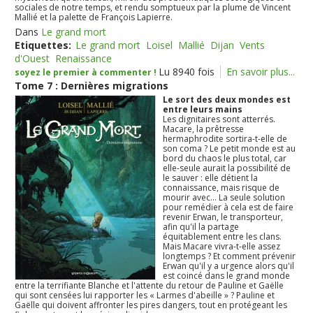
sociales de notre temps, et rendu somptueux par la plume de Vincent
Mallié et la palette de François Lapierre.
Dans
Le grand mort
Etiquettes:
Le grand mort
Loisel
Mallié
Dijan
Vents
d'Ouest
Renaissance
Lu 8940 fois
En savoir plus...
soyez le premier à commenter !
Tome 7 : Dernières migrations
Le sort des deux mondes est
entre leurs mains
Les dignitaires sont atterrés.
Macare, la prêtresse
hermaphrodite sortira-t-elle de
son coma ? Le petit monde est au
bord du chaos le plus total, car
elle-seule aurait la possibilité de
le sauver : elle détient la
connaissance, mais risque de
mourir avec... La seule solution
pour remédier à cela est de faire
revenir Erwan, le transporteur,
afin qu'il la partage
équitablement entre les clans.
Mais Macare vivra-t-elle assez
longtemps ? Et comment prévenir
Erwan qu'il y a urgence alors qu'il
est coincé dans le grand monde
entre la terrifiante Blanche et l'attente du retour de Pauline et Gaëlle
qui sont censées lui rapporter les « Larmes d'abeille » ? Pauline et
Gaëlle qui doivent affronter les pires dangers, tout en protégeant les