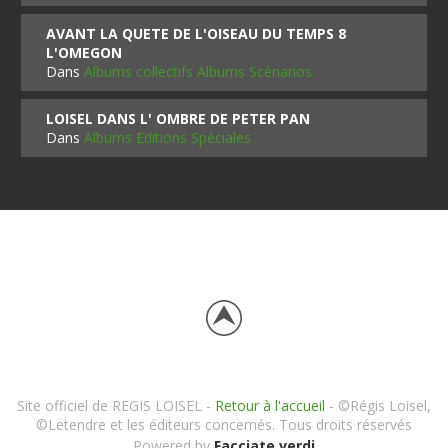
AVANT LA QUETE DE L'OISEAU DU TEMPS 8
L'OMEGON
Dans
Albums collectifs Albums Scénarios
LOISEL DANS L' OMBRE DE PETER PAN
Dans
Albums Editions Spéciales
Site officiel de REGIS LOISEL -
Retour à l'accueil
- ©Régis Loisel,
©Letendre et les éditeurs concernés. Tous droits réservés
Powered by
Facciate verdi