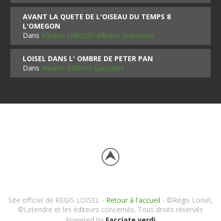
AVANT LA QUETE DE L'OISEAU DU TEMPS 8
L'OMEGON
Dans
Albums collectifs Albums Scénarios
LOISEL DANS L' OMBRE DE PETER PAN
Dans
Albums Editions Spéciales
Site officiel de REGIS LOISEL -
Retour à l'accueil
- ©Régis Loisel,
©Letendre et les éditeurs concernés. Tous droits réservés
Powered by
Facciate verdi