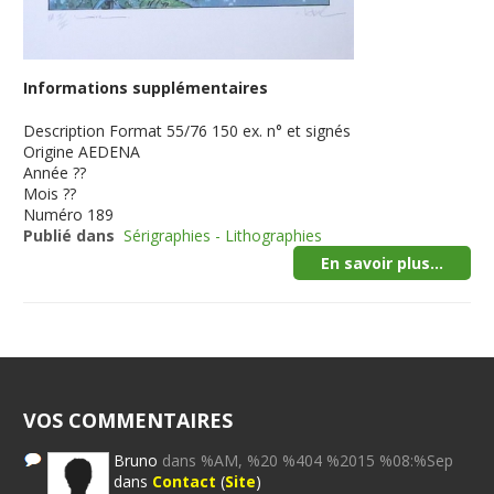
Informations supplémentaires
Description
Format 55/76 150 ex. n° et signés
Origine
AEDENA
Année
??
Mois
??
Numéro
189
Publié dans
Sérigraphies - Lithographies
En savoir plus...
VOS COMMENTAIRES
Bruno
dans %AM, %20 %404 %2015 %08:%Sep
dans
Contact
(
Site
)