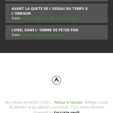
AVANT LA QUETE DE L'OISEAU DU TEMPS 8
L'OMEGON
Dans
Albums collectifs Albums Scénarios
LOISEL DANS L' OMBRE DE PETER PAN
Dans
Albums Editions Spéciales
Site officiel de REGIS LOISEL -
Retour à l'accueil
- ©Régis Loisel,
©Letendre et les éditeurs concernés. Tous droits réservés
Powered by
Facciate verdi