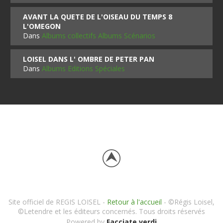
AVANT LA QUETE DE L'OISEAU DU TEMPS 8
L'OMEGON
Dans
Albums collectifs Albums Scénarios
LOISEL DANS L' OMBRE DE PETER PAN
Dans
Albums Editions Spéciales
Site officiel de REGIS LOISEL -
Retour à l'accueil
- ©Régis Loisel,
©Letendre et les éditeurs concernés. Tous droits réservés
Powered by
Facciate verdi