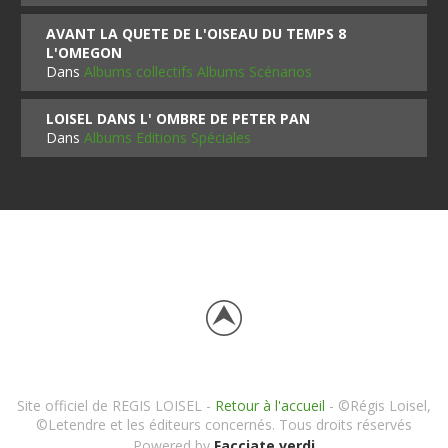
AVANT LA QUETE DE L'OISEAU DU TEMPS 8
L'OMEGON
Dans
Albums collectifs Albums Scénarios
LOISEL DANS L' OMBRE DE PETER PAN
Dans
Albums Editions Spéciales
Site officiel de REGIS LOISEL -
Retour à l'accueil
- ©Régis Loisel,
©Letendre et les éditeurs concernés. Tous droits réservés
Powered by
Facciate verdi