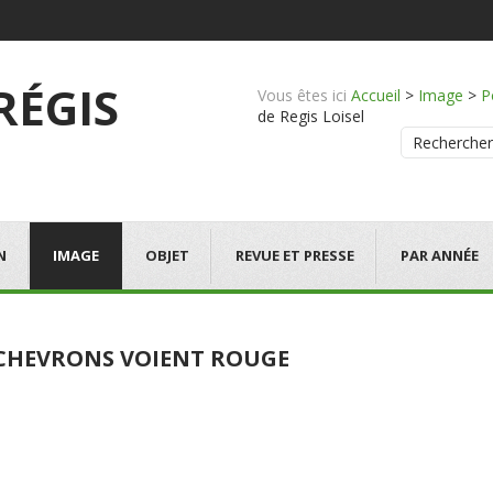
 RÉGIS
Vous êtes ici
Accueil
>
Image
>
P
de Regis Loisel
Rechercher
N
IMAGE
OBJET
REVUE ET PRESSE
PAR ANNÉE
 CHEVRONS VOIENT ROUGE