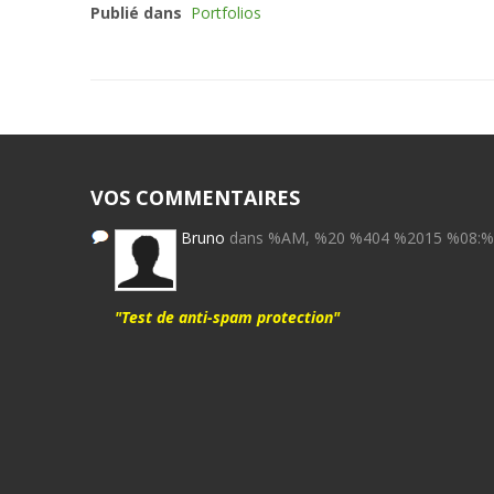
Publié dans
Portfolios
VOS COMMENTAIRES
Bruno
dans %AM, %20 %404 %2015 %08:
"Test de anti-spam protection"