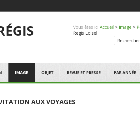
 RÉGIS
Vous êtes ici
Accueil
>
Image
>
P
Regis Loisel
Rechercher
N
IMAGE
OBJET
REVUE ET PRESSE
PAR ANNÉE
NVITATION AUX VOYAGES