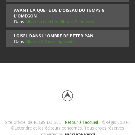
AVANT LA QUETE DE L'OISEAU DU TEMPS 8
L'OMEGON
Dans
Albums collectifs Albums Scénarios
LOISEL DANS L' OMBRE DE PETER PAN
Dans
Albums Editions Spéciales
Site officiel de REGIS LOISEL -
Retour à l'accueil
- ©Régis Loisel,
©Letendre et les éditeurs concernés. Tous droits réservés
Powered by
Facciate verdi