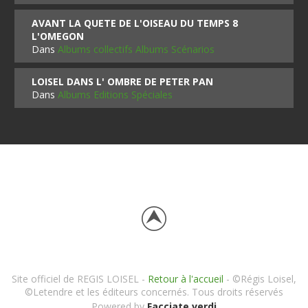
AVANT LA QUETE DE L'OISEAU DU TEMPS 8
L'OMEGON
Dans
Albums collectifs Albums Scénarios
LOISEL DANS L' OMBRE DE PETER PAN
Dans
Albums Editions Spéciales
Site officiel de REGIS LOISEL -
Retour à l'accueil
- ©Régis Loisel,
©Letendre et les éditeurs concernés. Tous droits réservés
Powered by
Facciate verdi