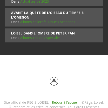
Dans
Actualités de 2025
AVANT LA QUETE DE L'OISEAU DU TEMPS 8
L'OMEGON
Dans
Albums collectifs Albums Scénarios
LOISEL DANS L' OMBRE DE PETER PAN
Dans
Albums Editions Spéciales
Site officiel de REGIS LOISEL -
Retour à l'accueil
- ©Régis Loisel,
©Letendre et les éditeurs concernés. Tous droits réservés