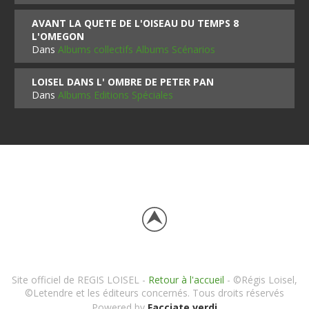
AVANT LA QUETE DE L'OISEAU DU TEMPS 8
L'OMEGON
Dans
Albums collectifs Albums Scénarios
LOISEL DANS L' OMBRE DE PETER PAN
Dans
Albums Editions Spéciales
Site officiel de REGIS LOISEL -
Retour à l'accueil
- ©Régis Loisel,
©Letendre et les éditeurs concernés. Tous droits réservés
Powered by
Facciate verdi