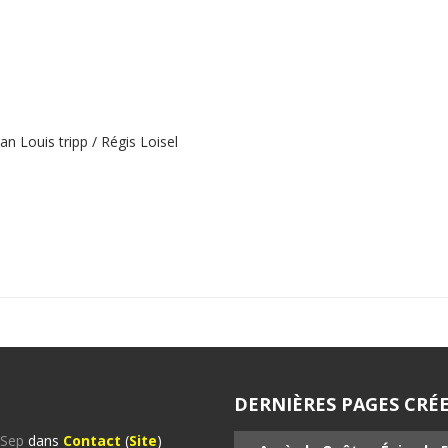
Louis tripp / Régis Loisel
DERNIÈRES PAGES CRÉE
%Sep
dans
Contact
(
Site
)