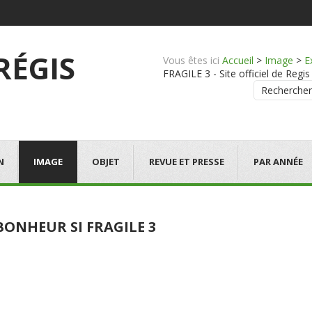
 RÉGIS
Vous êtes ici
Accueil
>
Image
>
E
FRAGILE 3 - Site officiel de Regis
Rechercher
N
IMAGE
OBJET
REVUE ET PRESSE
PAR ANNÉE
BONHEUR SI FRAGILE 3