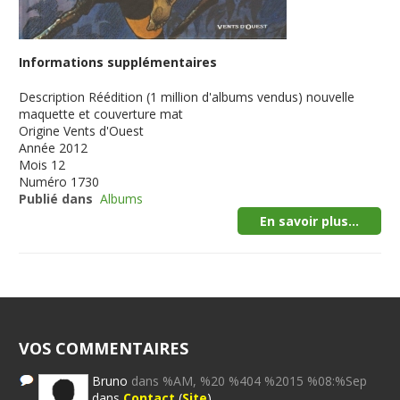
Informations supplémentaires
Description
Réédition (1 million d'albums vendus) nouvelle
maquette et couverture mat
Origine
Vents d'Ouest
Année
2012
Mois
12
Numéro
1730
Publié dans
Albums
En savoir plus...
VOS COMMENTAIRES
Bruno
dans %AM, %20 %404 %2015 %08:%Sep
dans
Contact
(
Site
)