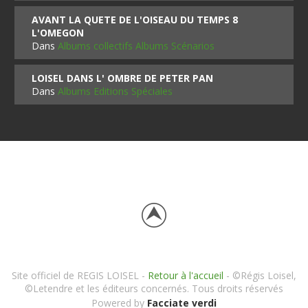
AVANT LA QUETE DE L'OISEAU DU TEMPS 8
L'OMEGON
Dans
Albums collectifs Albums Scénarios
LOISEL DANS L' OMBRE DE PETER PAN
Dans
Albums Editions Spéciales
Site officiel de REGIS LOISEL -
Retour à l'accueil
- ©Régis Loisel,
©Letendre et les éditeurs concernés. Tous droits réservés
Powered by
Facciate verdi