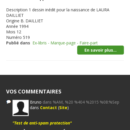
Description
1 dessin inédit pour la naissance de LAURA
DAILLIET
Origine
B. DAILLIET
Année
1994
Mois
12
Numéro
519
Publié dans
Ex-libris - Marque-page - Faire-part
En savoir plus...
VOS COMMENTAIRES
Bruno
dans %AM, %20 %404 %2015 %08:%Sep
dans
Contact
(
Site
)
"Test de anti-spam protection"