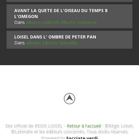
AVANT LA QUETE DE L'OISEAU DU TEMPS 8
L'OMEGON
Dans
Albums collectifs Albums Scénarios
LOISEL DANS L' OMBRE DE PETER PAN
Dans
Albums Editions Spéciales
Site officiel de REGIS LOISEL -
Retour à l'accueil
- ©Régis Loisel,
©Letendre et les éditeurs concernés. Tous droits réservés
Powered by
Facciate verdi