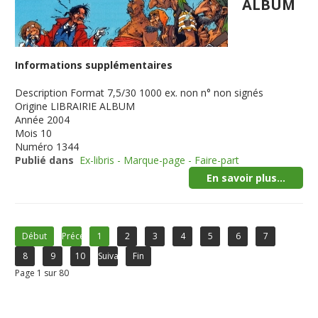
ALBUM
Informations supplémentaires
Description
Format 7,5/30 1000 ex. non n° non signés
Origine
LIBRAIRIE ALBUM
Année
2004
Mois
10
Numéro
1344
Publié dans
Ex-libris - Marque-page - Faire-part
En savoir plus...
Début
Précédent
1
2
3
4
5
6
7
8
9
10
Suivant
Fin
Page 1 sur 80