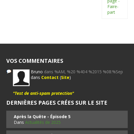
page -
Faire-
part
VOS COMMENTAIRES
Bruno
dans %AM, %20 %404 %2015 %08:%Sep
dans
Contact
(
Site
)
"Test de anti-spam protection"
DERNIÈRES PAGES CRÉES SUR LE SITE
Après la Quête - Épisode 5
Dans
Actualités de 2025