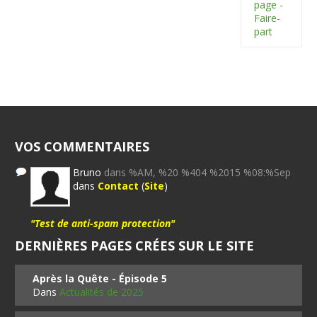
page -
Faire-
part
VOS COMMENTAIRES
Bruno
dans %AM, %20 %404 %2015 %08:%Sep
dans
Contact
(
Site
)
"Test de anti-spam protection"
DERNIÈRES PAGES CRÉES SUR LE SITE
Après la Quête - Épisode 5
Dans
Actualités de 2025