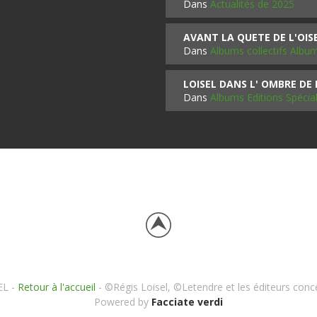
Dans
Actualités de 2025
AVANT LA QUETE DE L'OI
Dans
Albums collectifs Albu
LOISEL DANS L' OMBRE DE
Dans
Albums Editions Spécia
EL -
Retour à l'accueil
- ©Régis Loisel, ©Letendre et les éditeurs conc
Powered by
Facciate verdi