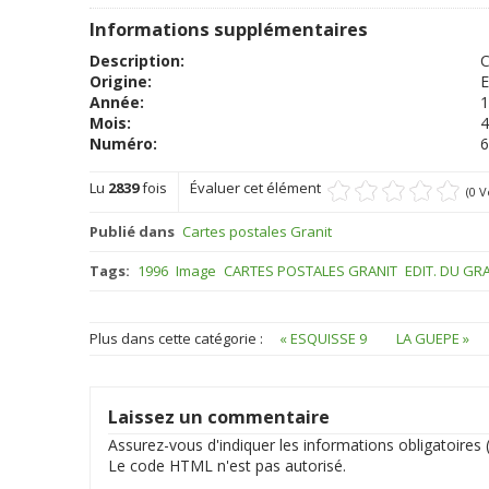
Informations supplémentaires
Description:
C
Origine:
E
Année:
1
Mois:
4
Numéro:
6
Lu
2839
fois
Évaluer cet élément
(0 V
Publié dans
Cartes postales Granit
Tags:
1996
Image
CARTES POSTALES GRANIT
EDIT. DU GR
Plus dans cette catégorie :
« ESQUISSE 9
LA GUEPE »
Laissez un commentaire
Assurez-vous d'indiquer les informations obligatoires (
Le code HTML n'est pas autorisé.