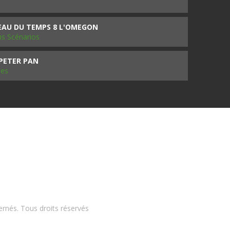
SEAU DU TEMPS 8 L'OMEGON
ms Scénarios
 PETER PAN
les
ernés. Tous droits réservés