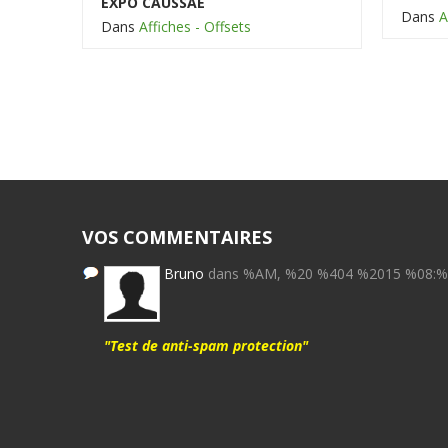
EXPO CAUSSAE
Dans
A
Dans
Affiches - Offsets
VOS COMMENTAIRES
Bruno
dans %AM, %20 %404 %2015 %08:
"Test de anti-spam protection"