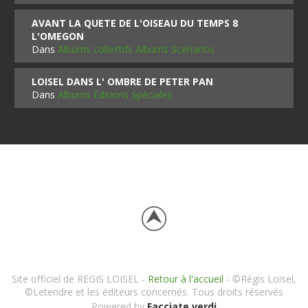
AVANT LA QUETE DE L'OISEAU DU TEMPS 8
L'OMEGON
Dans
Albums collectifs Albums Scénarios
LOISEL DANS L' OMBRE DE PETER PAN
Dans
Albums Editions Spéciales
Site officiel de REGIS LOISEL -
Retour à l'accueil
- ©Régis Loisel,
©Letendre et les éditeurs concernés. Tous droits réservés
Powered by
Facciate verdi