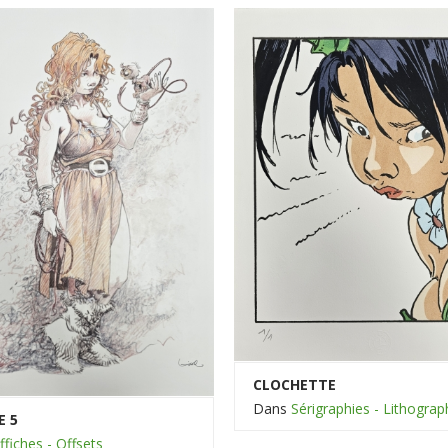
CLOCHETTE
Dans
Sérigraphies - Lithograp
E 5
ffiches - Offsets