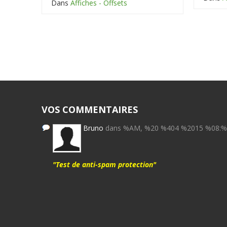
Dans
Affiches - Offsets
VOS COMMENTAIRES
Bruno
dans %AM, %20 %404 %2015 %08:
"Test de anti-spam protection"