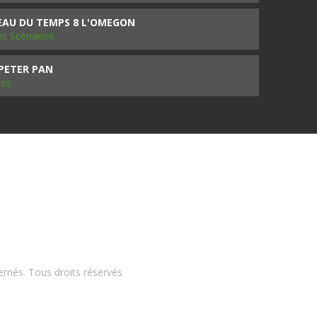
SEAU DU TEMPS 8 L'OMEGON
ms Scénarios
 PETER PAN
les
ernés. Tous droits réservés