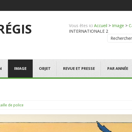
 RÉGIS
Vous êtes ici
Accueil
>
Image
>
C
INTERNATIONALE 2
Rechercher
N
IMAGE
OBJET
REVUE ET PRESSE
PAR ANNÉE