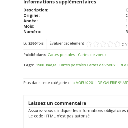
Informations supplémentaires
Description:
C
Origine:
Année:
1
Mois:
1
Numéro:
5
Lu
2886
fois
Évaluer cet élément
(0 V
Publié dans
Cartes postales - Cartes de voeux
Tags:
1988
Image
Cartes postales Cartes de voeux
CREAT
Plus dans cette catégorie :
« VOEUX 2011 DE GALERIE 9° A
Laissez un commentaire
Assurez-vous d'indiquer les informations obligatoires (
Le code HTML n'est pas autorisé.