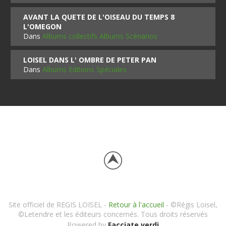
AVANT LA QUETE DE L'OISEAU DU TEMPS 8
L'OMEGON
Dans
Albums collectifs Albums Scénarios
LOISEL DANS L' OMBRE DE PETER PAN
Dans
Albums Editions Spéciales
Site officiel de REGIS LOISEL -
Retour à l'accueil
- ©Régis Loisel,
©Letendre et les éditeurs concernés. Tous droits réservés
Powered by
Facciate verdi