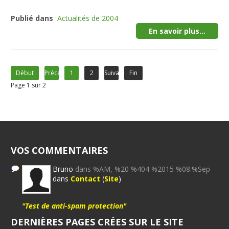
Publié dans
Actualités de 2004
En savoir plus...
Début
Précédent
1
2
Suivant
Fin
Page 1 sur 2
VOS COMMENTAIRES
Bruno
dans %AM, %20 %404 %2015 %08:%Sep
dans
Contact
(
Site
)
"Test de anti-spam protection"
DERNIÈRES PAGES CRÉES SUR LE SITE