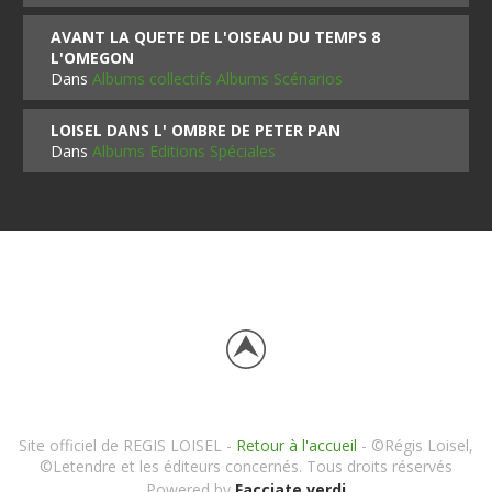
AVANT LA QUETE DE L'OISEAU DU TEMPS 8
L'OMEGON
Dans
Albums collectifs Albums Scénarios
LOISEL DANS L' OMBRE DE PETER PAN
Dans
Albums Editions Spéciales
Site officiel de REGIS LOISEL -
Retour à l'accueil
- ©Régis Loisel,
©Letendre et les éditeurs concernés. Tous droits réservés
Powered by
Facciate verdi