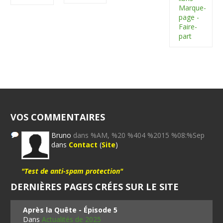
Marque-
page -
Faire-
part
VOS COMMENTAIRES
Bruno
dans %AM, %20 %404 %2015 %08:%Sep
dans
Contact
(
Site
)
"Test de anti-spam protection"
DERNIÈRES PAGES CRÉES SUR LE SITE
Après la Quête - Épisode 5
Dans
Actualités de 2025