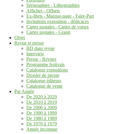
Sérigraphies - Lithographies
Affiches - Offsets
Ex-libris - Marque-page - Faire-Part
Invitations exposition - dédicaces
Cartes postales - Cartes de voeux
Cartes postales - Granit
Objet
Revue et presse
BD dans revue
Interview
Presse - Revues
Programme festivals
Catalogue expositions
Dossier de presse
Catalogue éditeurs
Catalogue de vente
Par Année
De 2020 à 2029
De 2010 à 2019
De 2000 à 2009
De 1990 à 1999
De 1980 à 1989
De 1970 à 1979
Année inconnue