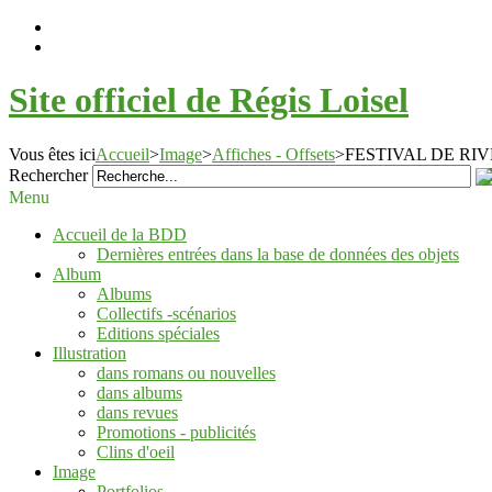
Site officiel de Régis Loisel
Vous êtes ici
Accueil
>
Image
>
Affiches - Offsets
>
FESTIVAL DE RI
Rechercher
Menu
Accueil de la BDD
Dernières entrées dans la base de données des objets
Album
Albums
Collectifs -scénarios
Editions spéciales
Illustration
dans romans ou nouvelles
dans albums
dans revues
Promotions - publicités
Clins d'oeil
Image
Portfolios