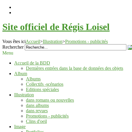
Site officiel de Régis Loisel
Vous êtes ici
Accueil
>
Illustration
>
Promotions - publicités
Rechercher
Menu
Accueil de la BDD
Dernières entrées dans la base de données des objets
Album
Albums
Collectifs -scénarios
Editions spéciales
Illustration
dans romans ou nouvelles
dans albums
dans revues
Promotions - publicités
Clins d'oeil
Image
Portfolios