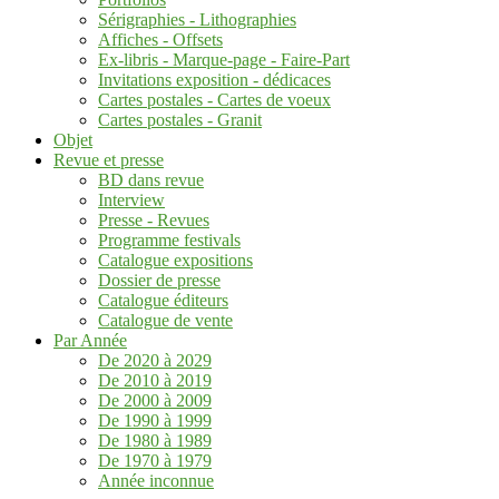
Sérigraphies - Lithographies
Affiches - Offsets
Ex-libris - Marque-page - Faire-Part
Invitations exposition - dédicaces
Cartes postales - Cartes de voeux
Cartes postales - Granit
Objet
Revue et presse
BD dans revue
Interview
Presse - Revues
Programme festivals
Catalogue expositions
Dossier de presse
Catalogue éditeurs
Catalogue de vente
Par Année
De 2020 à 2029
De 2010 à 2019
De 2000 à 2009
De 1990 à 1999
De 1980 à 1989
De 1970 à 1979
Année inconnue