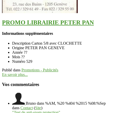
PROMO LIBRAIRIE PETER PAN
Informations supplémentaires
Description
Carton 5/8 avec CLOCHETTE
Origine
PETER PAN GENEVE
Année
??
Mois
??
Numéro
529
Publié dans
Promotions - Publicités
En savoir plus...
Vos commentaires
Bruno
dans %AM, %20 %404 %2015 %08:%Sep
dans
Contact
(
Site
)
"Test de anti-spam protection"