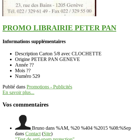
PROMO LIBRAIRIE PETER PAN
Informations supplémentaires
Description
Carton 5/8 avec CLOCHETTE
Origine
PETER PAN GENEVE
Année
??
Mois
??
Numéro
529
Publié dans
Promotions - Publicités
En savoir plus...
Vos commentaires
Bruno
dans %AM, %20 %404 %2015 %08:%Sep
dans
Contact
(
Site
)
"Test de anti-spam protection"