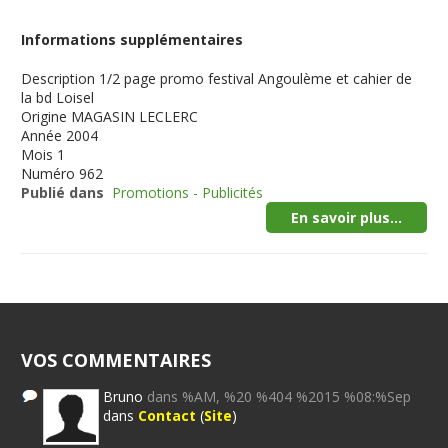
Informations supplémentaires
Description
1/2 page promo festival Angoulème et cahier de
la bd Loisel
Origine
MAGASIN LECLERC
Année
2004
Mois
1
Numéro
962
Publié dans
Promotions - Publicités
En savoir plus...
VOS COMMENTAIRES
Bruno
dans %AM, %20 %404 %2015 %08:%Sep
dans
Contact
(
Site
)