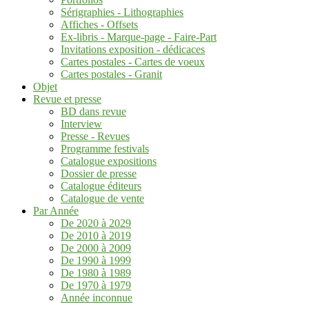
Sérigraphies - Lithographies
Affiches - Offsets
Ex-libris - Marque-page - Faire-Part
Invitations exposition - dédicaces
Cartes postales - Cartes de voeux
Cartes postales - Granit
Objet
Revue et presse
BD dans revue
Interview
Presse - Revues
Programme festivals
Catalogue expositions
Dossier de presse
Catalogue éditeurs
Catalogue de vente
Par Année
De 2020 à 2029
De 2010 à 2019
De 2000 à 2009
De 1990 à 1999
De 1980 à 1989
De 1970 à 1979
Année inconnue